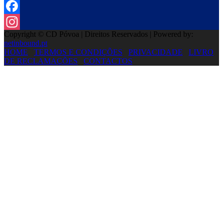
Facebook
Copyright © CD Póvoa | Direitos Reservados | Powered by:
Instagram
netinbound.pt
HOME
TERMOS E CONDIÇÕES
PRIVACIDADE
LIVRO
DE RECLAMAÇÕES
CONTACTOS