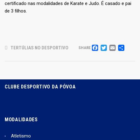
certificado nas modalidades de Karate e Judo. É casado e pai
de 3 filhos.
FACEBOO
TWITTE
EMAI
PAR
TERTÚLIAS NO DESPORTIVO
SHARE
CLUBE DESPORTIVO DA PÓVOA
MODALIDADES
Atletismo